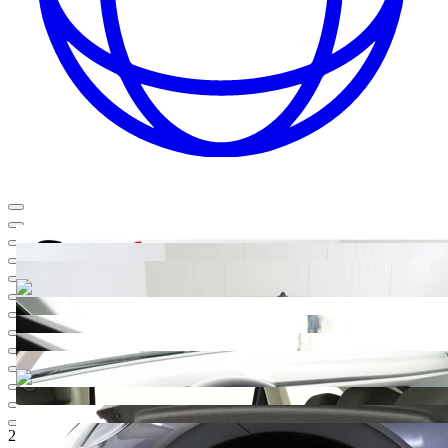
21.990,-‍ €
5