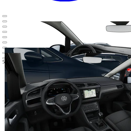
52.994,52 €
1