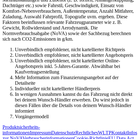
Dachträger etc.) sowie Fahrstil, Geschwindigkeit, Einsatz von
Komfort-/Nebenverbrauchern, Außentemperatur, Anzahl Mitfahrer,
Zuladung, Auswahl Fahrprofil, Topografie uvm. ergeben. Diese
Faktoren beeinflussen relevante Fahrzeugparameter wie z. B.
Gewicht, Rollwiderstand und Aerodynamik. Die
Normverbrauchsabgabe (NoVA) sowie der Sachbezug berechnen
sich nach CO2-Emissionen in g/km.
Unverbindlich empfohlener, nicht kartellierter Richtpreis
Unverbindlich empfohlener, nicht kartellierter Angebotspreis
Unverbindlich empfohlener, nicht kartellierter Online-
Angebotspreis inkl. 5-Jahres-Garantie. Abwählbar bei
Kaufvertragserstellung
Mehr Information zum Finanzierungsangebot auf der
Detailseite
Individueller nicht kartellierter Händlerpreis
In wenigen Ausnahmen kannst du das Fahrzeug nicht direkt
bei deinem Wunsch-Händler erwerben. Du wirst jedoch in
diesen Fällen über die Details von deinem Wunsch-Händler
informiert
Vorgängermodell
Produkt­sicherheits­
informationen
Impressum
Datenschutz
Rechtliches
WLTP
Kontakt
Infos
zur NoVA
Verbraucherinformationen
Cookie-Richtlinie
EU Data Act