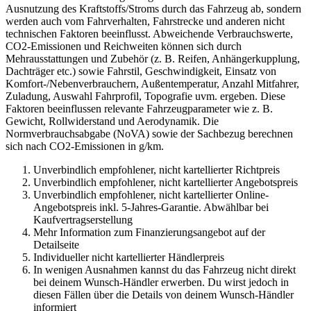
Ausnutzung des Kraftstoffs/Stroms durch das Fahrzeug ab, sondern
werden auch vom Fahrverhalten, Fahrstrecke und anderen nicht
technischen Faktoren beeinflusst. Abweichende Verbrauchswerte,
CO2-Emissionen und Reichweiten können sich durch
Mehrausstattungen und Zubehör (z. B. Reifen, Anhängerkupplung,
Dachträger etc.) sowie Fahrstil, Geschwindigkeit, Einsatz von
Komfort-/Nebenverbrauchern, Außentemperatur, Anzahl Mitfahrer,
Zuladung, Auswahl Fahrprofil, Topografie uvm. ergeben. Diese
Faktoren beeinflussen relevante Fahrzeugparameter wie z. B.
Gewicht, Rollwiderstand und Aerodynamik. Die
Normverbrauchsabgabe (NoVA) sowie der Sachbezug berechnen
sich nach CO2-Emissionen in g/km.
Unverbindlich empfohlener, nicht kartellierter Richtpreis
Unverbindlich empfohlener, nicht kartellierter Angebotspreis
Unverbindlich empfohlener, nicht kartellierter Online-
Angebotspreis inkl. 5-Jahres-Garantie. Abwählbar bei
Kaufvertragserstellung
Mehr Information zum Finanzierungsangebot auf der
Detailseite
Individueller nicht kartellierter Händlerpreis
In wenigen Ausnahmen kannst du das Fahrzeug nicht direkt
bei deinem Wunsch-Händler erwerben. Du wirst jedoch in
diesen Fällen über die Details von deinem Wunsch-Händler
informiert