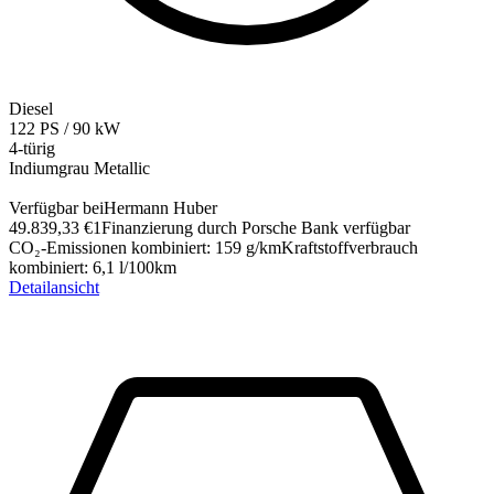
Diesel
122
PS
/
90
kW
4-türig
Indiumgrau Metallic
Verfügbar bei
Hermann Huber
49.839,33 €
1
Finanzierung durch Porsche Bank verfügbar
CO₂-Emissionen kombiniert
:
159
g/km
Kraftstoffverbrauch
kombiniert
:
6,1
l/100km
Detailansicht