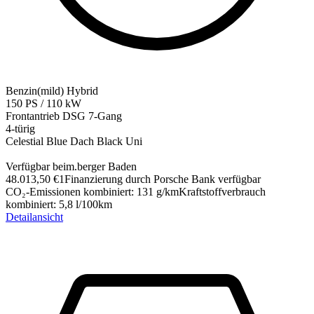
Benzin(mild) Hybrid
150
PS
/
110
kW
Frontantrieb
DSG 7-Gang
4-türig
Celestial Blue Dach Black Uni
Verfügbar bei
m.berger Baden
48.013,50 €
1
Finanzierung durch Porsche Bank verfügbar
CO₂-Emissionen kombiniert
:
131
g/km
Kraftstoffverbrauch
kombiniert
:
5,8
l/100km
Detailansicht